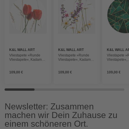
K&L WALL ART
K&L WALL ART
K&L WALL A
Vliestapete »Runde
Vliestapete »Runde
Vliestapete 
Vliestapete«, Kadam
Vliestapete«, Kadam
Vliestapete«,
Rote Tulpene,
GänseBlumen Vintage,
Fredriksson G
mehrfarbig, matt
mehrfarbig, matt
Smaragd, mehr
109,00 €
109,00 €
109,00 €
matt
Newsletter: Zusammen
machen wir Dein Zuhause zu
einem schöneren Ort.