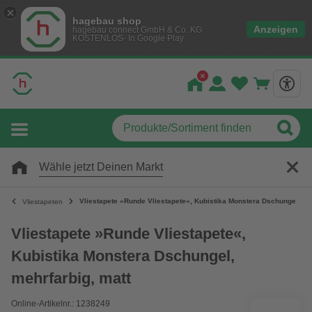
hagebau shop
Anzeigen
hagebau connect GmbH & Co. KG
KOSTENLOS- In Google Play
Wähle jetzt Deinen Markt
Vliestapete »Runde Vliestapete«, Kubistika Monstera Dschungel, me
Vliestapeten
Vliestapete »Runde Vliestapete«,
Kubistika Monstera Dschungel,
mehrfarbig, matt
Online-Artikelnr.: 1238249