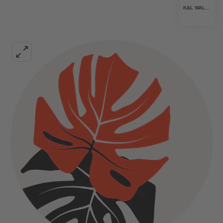
K&L WALL ART