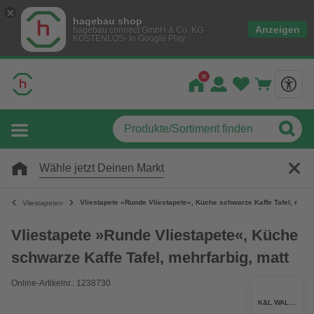
hagebau shop
Anzeigen
hagebau connect GmbH & Co. KG
KOSTENLOS- In Google Play
Wähle jetzt Deinen Markt
Vliestapete »Runde Vliestapete«, Küche schwarze Kaffe Tafel, mehrf
Vliestapeten
Vliestapete »Runde Vliestapete«, Küche
schwarze Kaffe Tafel, mehrfarbig, matt
Online-Artikelnr.: 1238730
K&L WALL ART