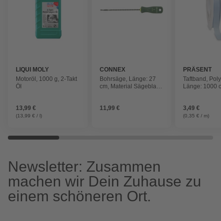
LIQUI MOLY
CONNEX
PRÄSENT
Motoröl, 1000 g, 2-Takt
Bohrsäge, Länge: 27
Taftband, Poly
Öl
cm, Material Sägeblatt:
Länge: 1000 
Metall
hellblau
13,99 €
11,99 €
3,49 €
(13,99 € / l)
(0,35 € / m)
Newsletter: Zusammen
machen wir Dein Zuhause zu
einem schöneren Ort.