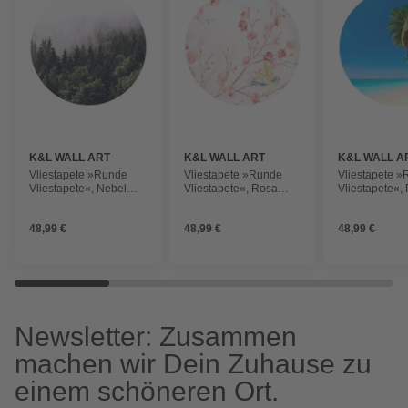
K&L WALL ART
K&L WALL ART
K&L WALL A
Vliestapete »Runde
Vliestapete »Runde
Vliestapete 
Vliestapete«, Nebel
Vliestapete«, Rosa
Vliestapete«,
Wald Tannenwald,
Kinderzimmer Blüten
am Strand Sa
mehrfarbig, matt
Knospen, mehrfarbig,
mehrfarbig, m
48,99 €
48,99 €
48,99 €
matt
Newsletter: Zusammen
machen wir Dein Zuhause zu
einem schöneren Ort.