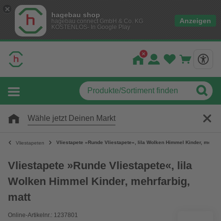
hagebau shop
Anzeigen
hagebau connect GmbH & Co. KG
KOSTENLOS- In Google Play
Wähle jetzt Deinen Markt
Vliestapete »Runde Vliestapete«, lila Wolken Himmel Kinder, mehrfa
Vliestapeten
Vliestapete »Runde Vliestapete«, lila
Wolken Himmel Kinder, mehrfarbig,
matt
Online-Artikelnr.: 1237801