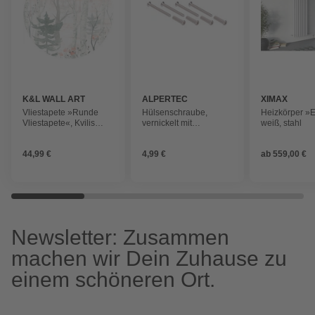
K&L WALL ART
ALPERTEC
XIMAX
Vliestapete »Runde
Hülsenschraube,
Heizkörper »E
Vliestapete«, Kvilis
vernickelt mit
weiß, stahl
Winter Wald Aquarell,
Linsenkopf
mehrfarbig, matt
44,99 €
4,99 €
ab
559,00 €
Newsletter: Zusammen
machen wir Dein Zuhause zu
einem schöneren Ort.