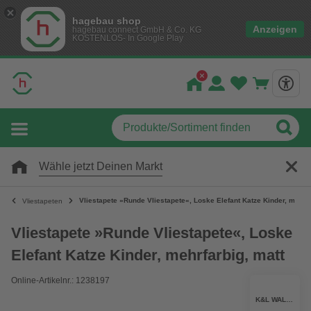
hagebau shop
Anzeigen
hagebau connect GmbH & Co. KG
KOSTENLOS- In Google Play
Wähle jetzt Deinen Markt
Vliestapete »Runde Vliestapete«, Loske Elefant Katze Kinder, mehrfa
Vliestapeten
Vliestapete »Runde Vliestapete«, Loske
Elefant Katze Kinder, mehrfarbig, matt
Online-Artikelnr.: 1238197
K&L WALL ART