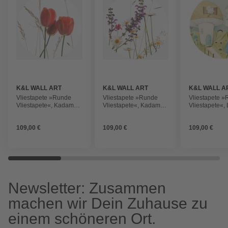
K&L WALL ART
K&L WALL ART
K&L WALL A
Vliestapete »Runde
Vliestapete »Runde
Vliestapete 
Vliestapete«, Kadam
Vliestapete«, Kadam
Vliestapete«,
Rote Tulpene,
GänseBlumen Vintage,
Mäusestadt kl
mehrfarbig, matt
mehrfarbig, matt
Maus, mehrfar
109,00 €
109,00 €
109,00 €
Newsletter: Zusammen
machen wir Dein Zuhause zu
einem schöneren Ort.