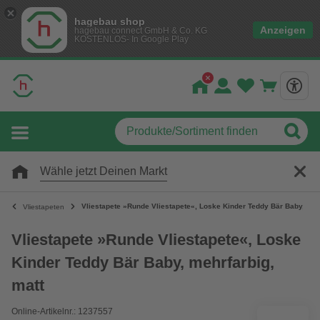
hagebau shop
Anzeigen
hagebau connect GmbH & Co. KG
KOSTENLOS- In Google Play
Wähle jetzt Deinen Markt
Vliestapete »Runde Vliestapete«, Loske Kinder Teddy Bär Baby, meh
Vliestapeten
Vliestapete »Runde Vliestapete«, Loske
Kinder Teddy Bär Baby, mehrfarbig,
matt
Online-Artikelnr.: 1237557