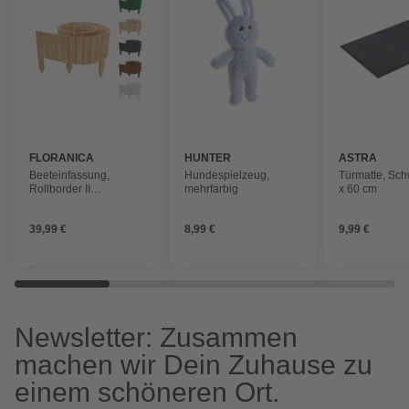
FLORANICA
HUNTER
ASTRA
Beeteinfassung,
Hundespielzeug,
Türmatte, Sch
Rollborder II
mehrfarbig
x 60 cm
Gartenzaun 200x20 cm
Natur Kiefernholz
39,99 €
8,99 €
9,99 €
Rollzaun
Newsletter: Zusammen
machen wir Dein Zuhause zu
einem schöneren Ort.