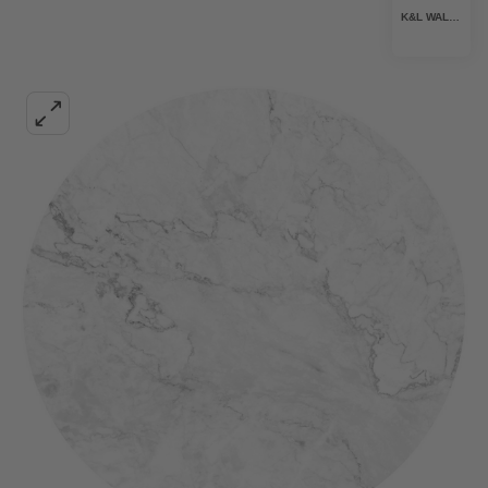
K&L WALL ART