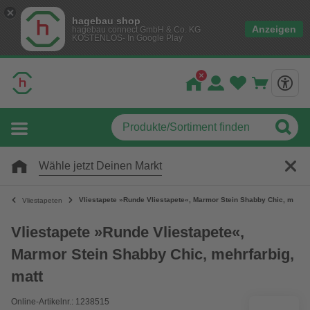
hagebau shop
Anzeigen
hagebau connect GmbH & Co. KG
KOSTENLOS- In Google Play
Wähle jetzt Deinen Markt
Vliestapete »Runde Vliestapete«, Marmor Stein Shabby Chic, mehrfa
Vliestapeten
Vliestapete »Runde Vliestapete«,
Marmor Stein Shabby Chic, mehrfarbig,
matt
Online-Artikelnr.: 1238515