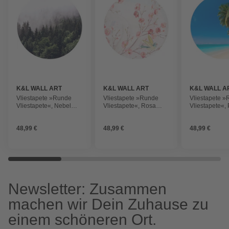
K&L WALL ART
K&L WALL ART
K&L WALL A
Vliestapete »Runde
Vliestapete »Runde
Vliestapete 
Vliestapete«, Nebel
Vliestapete«, Rosa
Vliestapete«,
Wald Tannenwald,
Kinderzimmer Blüten
am Strand Sa
mehrfarbig, matt
Knospen, mehrfarbig,
mehrfarbig, m
48,99 €
48,99 €
48,99 €
matt
Newsletter: Zusammen
machen wir Dein Zuhause zu
einem schöneren Ort.