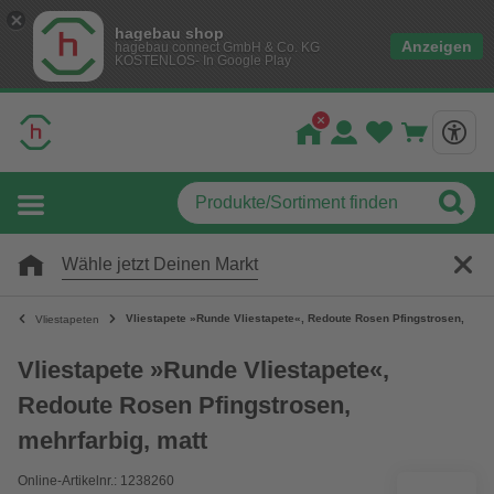
hagebau shop
Anzeigen
hagebau connect GmbH & Co. KG
KOSTENLOS- In Google Play
Wähle jetzt Deinen Markt
Vliestapete »Runde Vliestapete«, Redoute Rosen Pfingstrosen, mehr
Vliestapeten
Vliestapete »Runde Vliestapete«,
Redoute Rosen Pfingstrosen,
mehrfarbig, matt
Online-Artikelnr.: 1238260