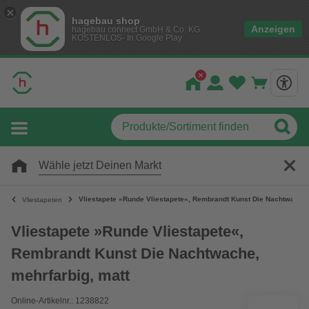
hagebau shop
Anzeigen
hagebau connect GmbH & Co. KG
KOSTENLOS- In Google Play
Wähle jetzt Deinen Markt
Vliestapete »Runde Vliestapete«, Rembrandt Kunst Die Nachtwache,
Vliestapeten
Vliestapete »Runde Vliestapete«,
Rembrandt Kunst Die Nachtwache,
mehrfarbig, matt
Online-Artikelnr.: 1238822