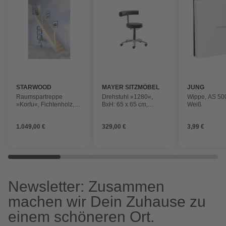
STARWOOD
MAYER SITZMÖBEL
JUNG
Raumspartreppe
Drehstuhl »1280«,
Wippe, AS 500
»Korfu«, Fichtenholz,
BxH: 65 x 65 cm,
Weiß
13 Stufen, max.
schwarz
Geschosshöhe 300 cm
1.049,00 €
329,00 €
3,99 €
Newsletter: Zusammen
machen wir Dein Zuhause zu
einem schöneren Ort.