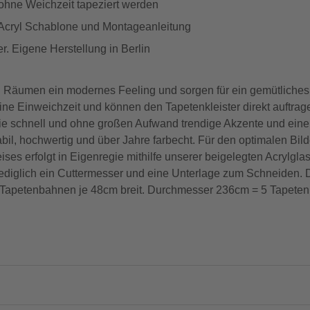
 ohne Weichzeit tapeziert werden
 Acryl Schablone und Montageanleitung
. Eigene Herstellung in Berlin
 Räumen ein modernes Feeling und sorgen für ein gemütliche
eine Einweichzeit und können den Tapetenkleister direkt auftrag
ie schnell und ohne großen Aufwand trendige Akzente und ein
abil, hochwertig und über Jahre farbecht. Für den optimalen Bil
es erfolgt in Eigenregie mithilfe unserer beigelegten Acrylglas
n lediglich ein Cuttermesser und eine Unterlage zum Schneiden
Tapetenbahnen je 48cm breit. Durchmesser 236cm = 5 Tapetenb