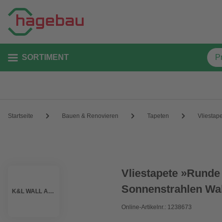
SORTIMENT
Startseite
Bauen & Renovieren
Tapeten
Vliestap
Vliestapete »Runde 
Sonnenstrahlen Wal
K&L WALL ART
Online-Artikelnr.: 1238673