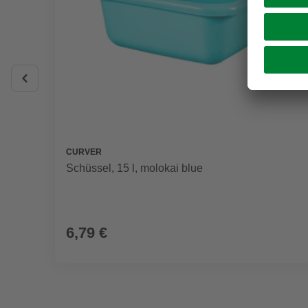
CURVER
Schüssel, 15 l, molokai blue
6,79 €