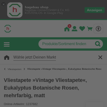
hagebau shop
Anzeigen
hagebau connect GmbH & Co. KG
KOSTENLOS- In Google Play
Wähle jetzt Deinen Markt
Vliestapete »Vintage Vliestapete«, Eukalyptus Botanische Rosen, me
Vliestapeten
Vliestapete »Vintage Vliestapete«,
Eukalyptus Botanische Rosen,
mehrfarbig, matt
Online-Artikelnr.: 1237682