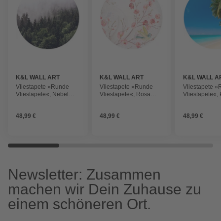
K&L WALL ART
K&L WALL ART
K&L WALL A
Vliestapete »Runde
Vliestapete »Runde
Vliestapete 
Vliestapete«, Nebel
Vliestapete«, Rosa
Vliestapete«,
Wald Tannenwald,
Kinderzimmer Blüten
am Strand Sa
mehrfarbig, matt
Knospen, mehrfarbig,
mehrfarbig, m
48,99 €
48,99 €
48,99 €
matt
Newsletter: Zusammen
machen wir Dein Zuhause zu
einem schöneren Ort.