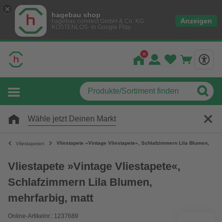
hagebau shop
Anzeigen
hagebau connect GmbH & Co. KG
KOSTENLOS- In Google Play
Wähle jetzt Deinen Markt
Vliestapete »Vintage Vliestapete«, Schlafzimmern Lila Blumen, mehr
Vliestapeten
Vliestapete »Vintage Vliestapete«,
Schlafzimmern Lila Blumen,
mehrfarbig, matt
Online-Artikelnr.: 1237689