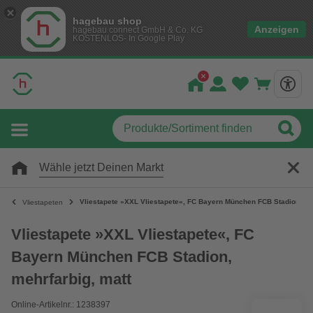
hagebau shop
Anzeigen
hagebau connect GmbH & Co. KG
KOSTENLOS- In Google Play
Wähle jetzt Deinen Markt
Vliestapete »XXL Vliestapete«, FC Bayern München FCB Stadion, me
Vliestapeten
Vliestapete »XXL Vliestapete«, FC
Bayern München FCB Stadion,
mehrfarbig, matt
Online-Artikelnr.: 1238397