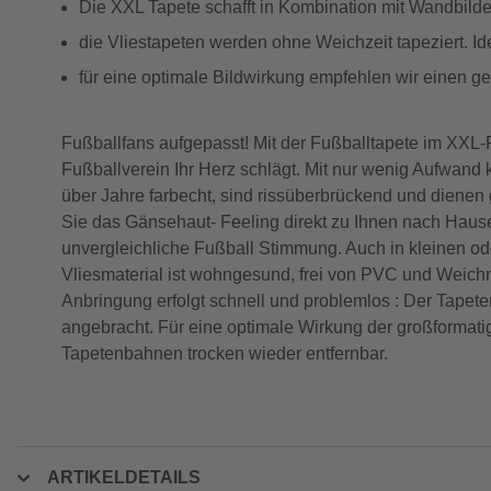
Die XXL Tapete schafft in Kombination mit Wandbilder
die Vliestapeten werden ohne Weichzeit tapeziert. Id
für eine optimale Bildwirkung empfehlen wir einen 
Fußballfans aufgepasst! Mit der Fußballtapete im XXL
Fußballverein Ihr Herz schlägt. Mit nur wenig Aufwand 
über Jahre farbecht, sind rissüberbrückend und dienen 
Sie das Gänsehaut- Feeling direkt zu Ihnen nach Hause.
unvergleichliche Fußball Stimmung. Auch in kleinen o
Vliesmaterial ist wohngesund, frei von PVC und Weic
Anbringung erfolgt schnell und problemlos : Der Tapet
angebracht. Für eine optimale Wirkung der großformati
Tapetenbahnen trocken wieder entfernbar.
ARTIKELDETAILS