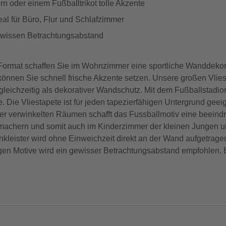
n oder einem Fußballtrikot tolle Akzente
eal für Büro, Flur und Schlafzimmer
gewissen Betrachtungsabstand
-Format schaffen Sie im Wohnzimmer eine sportliche Wanddekora
können Sie schnell frische Akzente setzen. Unsere großen Vliest
gleichzeitig als dekorativer Wandschutz. Mit dem Fußballstadio
 Die Vliestapete ist für jeden tapezierfähigen Untergrund geeig
der verwinkelten Räumen schafft das Fussballmotiv eine beein
hmachern und somit auch im Kinderzimmer der kleinen Jungen 
enkleister wird ohne Einweichzeit direkt an der Wand aufgetrag
gen Motive wird ein gewisser Betrachtungsabstand empfohlen. B