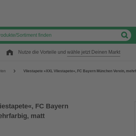
Nutze die Vorteile und
wähle jetzt Deinen Markt
eten
Vliestapete »XXL Vliestapete«, FC Bayern München Verein, mehrf
liestapete«, FC Bayern
hrfarbig, matt