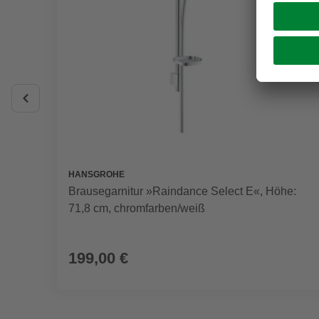
HANSGROHE
Brausegarnitur »Raindance Select E«, Höhe:
71,8 cm, chromfarben/weiß
199,00 €