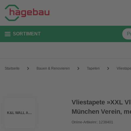
SORTIMENT
Startseite
Bauen & Renovieren
Tapeten
Vliestap
Vliestapete »XXL V
München Verein, me
K&L WALL ART
Online-Artikelnr.: 1238401