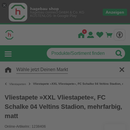
hagebau shop
Anzeigen
hagebau connect GmbH & Co. KG
KOSTENLOS- In Google Play
Wähle jetzt Deinen Markt
Vliestapete »XXL Vliestapete«, FC Schalke 04 Veltins Stadion, mehrf
Vliestapeten
Vliestapete »XXL Vliestapete«, FC
Schalke 04 Veltins Stadion, mehrfarbig,
matt
Online-Artikelnr.: 1238406