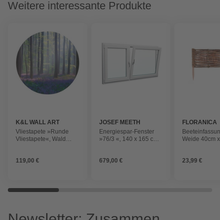
Weitere interessante Produkte
K&L WALL ART
JOSEF MEETH
FLORANICA
FENSTER UND
Vliestapete »Runde
Energiespar-Fenster
Beeteinfassun
TÜREN
Vliestapete«, Wald
»76/3 «, 140 x 165 cm
Weide 40cm 
GlockenBlumen
(BxH), Dreh-Kipp/Dreh-
Lichtung, mehrfarbig,
Kipp
119,00 €
679,00 €
23,99 €
matt
Newsletter: Zusammen