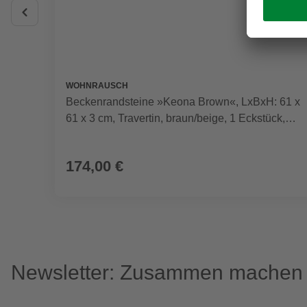
WOHNRAUSCH
Beckenrandsteine »Keona Brown«, LxBxH: 61 x
61 x 3 cm, Travertin, braun/beige, 1 Eckstück,
gefast
174,00 €
Newsletter: Zusammen machen w