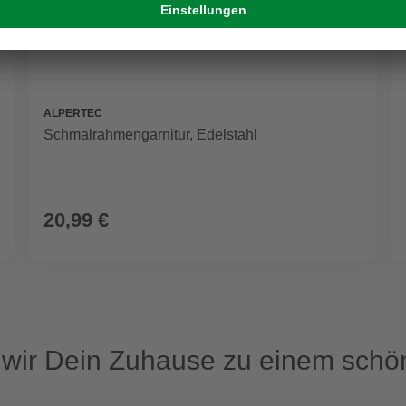
ALPERTEC
Schmalrahmengarnitur, Edelstahl
20,99 €
ir Dein Zuhause zu einem schön