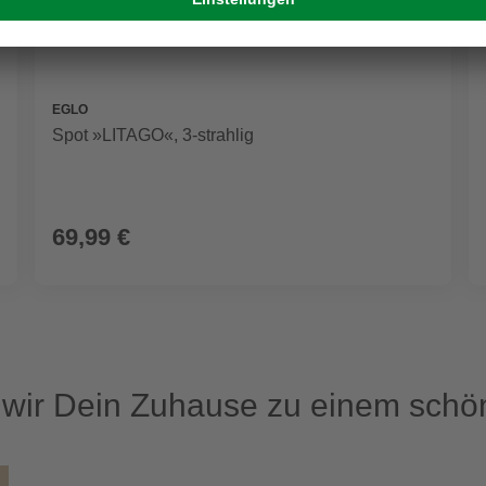
EGLO
Spot »LITAGO«, 3-strahlig
69,99 €
ir Dein Zuhause zu einem schön