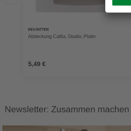
REV-RITTER
Abdeckung Cat6a, Studio, Platin
5,49 €
Newsletter: Zusammen machen w