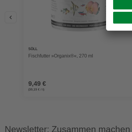
SÖLL
Fischfutter »Organix®«, 270 ml
9,49 €
(35,15 € / l)
Newsletter: Zusammen machen w