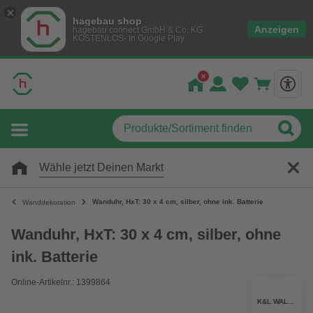
hagebau shop
Anzeigen
hagebau connect GmbH & Co. KG
KOSTENLOS- In Google Play
Wähle jetzt Deinen Markt
Wanduhr, HxT: 30 x 4 cm, silber, ohne ink. Batterie
Wanddekoration
Wanduhr, HxT: 30 x 4 cm, silber, ohne
ink. Batterie
Online-Artikelnr.: 1399864
K&L WALL ART