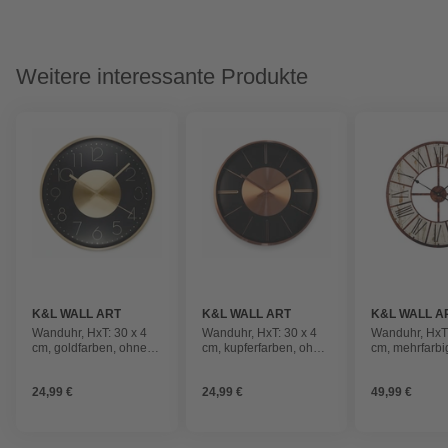
Weitere interessante Produkte
K&L WALL ART
K&L WALL ART
K&L WALL A
Wanduhr, HxT: 30 x 4
Wanduhr, HxT: 30 x 4
Wanduhr, HxT:
cm, goldfarben, ohne
cm, kupferfarben, ohne
cm, mehrfarbi
ink. Batterie
ink. Batterie
ink. Batterie
24,99 €
24,99 €
49,99 €