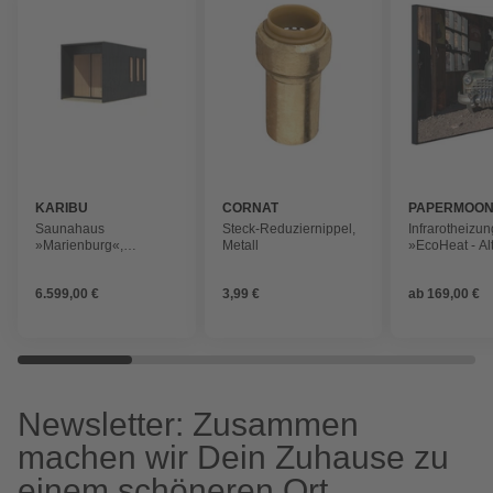
KARIBU
CORNAT
PAPERMOO
Saunahaus
Steck-Reduziernippel,
Infrarotheizun
»Marienburg«,
Metall
»EcoHeat - Al
425x217x242 cm
«, Matt-Effekt
6.599,00 €
3,99 €
ab
169,00 €
Newsletter: Zusammen
machen wir Dein Zuhause zu
einem schöneren Ort.