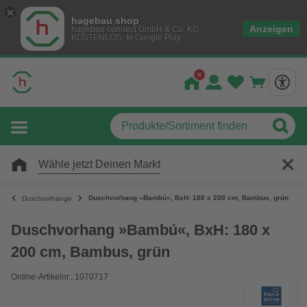
hagebau shop
Anzeigen
hagebau connect GmbH & Co. KG
KOSTENLOS- In Google Play
Wähle jetzt Deinen Markt
Duschvorhang »Bambú«, BxH: 180 x 200 cm, Bambus, grün
Duschvorhänge
Duschvorhang »Bambú«, BxH: 180 x
200 cm, Bambus, grün
Online-Artikelnr.: 1070717