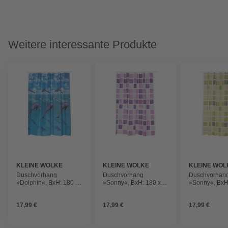
Weitere interessante Produkte
KLEINE WOLKE
KLEINE WOLKE
KLEINE WOL
Duschvorhang
Duschvorhang
Duschvorhan
»Dolphin«, BxH: 180 x
»Sonny«, BxH: 180 x
»Sonny«, BxH
200 cm, Tiere,
200 cm, Quadrate,
200 cm, Quadr
weiß/blau
violett
17,99 €
17,99 €
17,99 €