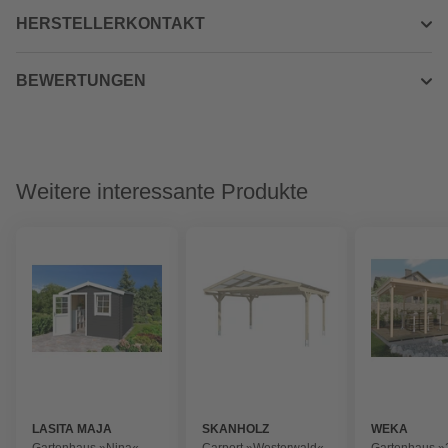
HERSTELLERKONTAKT
BEWERTUNGEN
Weitere interessante Produkte
LASITA MAJA
SKANHOLZ
WEKA
Gartenhaus »Nina«,
Carport »Westerwald«,
Gartenhaus »