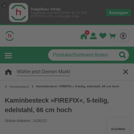
hagebau shop
Anzeigen
hagebau connect GmbH & Co. KG
KOSTENLOS- In Google Play
Wähle jetzt Deinen Markt
Kaminbesteck »FIREFIX«, 5-teilig, edelstahl, 66 cm hoch
Kaminbesteck
Kaminbesteck »FIREFIX«, 5-teilig,
edelstahl, 66 cm hoch
Online-Artikelnr.: 1426112
KLEINING