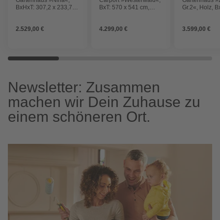
BxHxT: 307,2 x 233,7 x
BxT: 570 x 541 cm,
Gr.2«, Holz, 
295 cm (Außenmaße
Firsthöhe: 314 cm,
x 223 x 336 c
inkl. Dachüberstand),
unbehandelt
(Außenmaße i
2.529,00 €
4.299,00 €
3.599,00 €
Holz
Dachüberstan
Newsletter: Zusammen
machen wir Dein Zuhause zu
einem schöneren Ort.