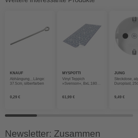
KNAUF
MYSPOTTI
JUNG
Abhängung, , Länge:
Vinyl Teppich
Steckdose, al
37.5cm, silberfarben
»Svenson«, BxL:180
Duroplast, 25
cm x 68 cm, blau|weiß
0,29 €
61,99 €
9,49 €
Newsletter: Zusammen