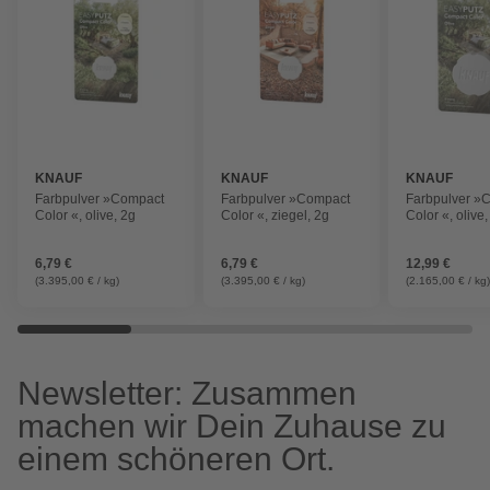
KNAUF
KNAUF
KNAUF
Farbpulver »Compact
Farbpulver »Compact
Farbpulver »
Color «, olive, 2g
Color «, ziegel, 2g
Color «, olive,
6,79 €
6,79 €
12,99 €
(3.395,00 € / kg)
(3.395,00 € / kg)
(2.165,00 € / kg
Newsletter: Zusammen
machen wir Dein Zuhause zu
einem schöneren Ort.