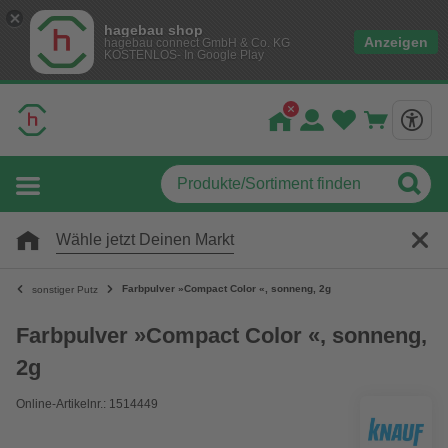
hagebau shop
Anzeigen
hagebau connect GmbH & Co. KG
KOSTENLOS- In Google Play
Wähle jetzt Deinen Markt
Farbpulver »Compact Color «, sonneng, 2g
sonstiger Putz
Farbpulver »Compact Color «, sonneng,
2g
Online-Artikelnr.: 1514449