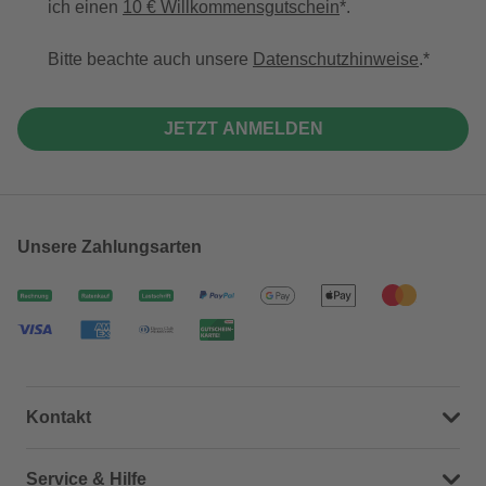
ich einen
10 € Willkommensgutschein
*.
Bitte beachte auch unsere
Datenschutzhinweise
.
JETZT ANMELDEN
Unsere Zahlungsarten
Kontakt
Dein Kontakt zu uns
Service & Hilfe