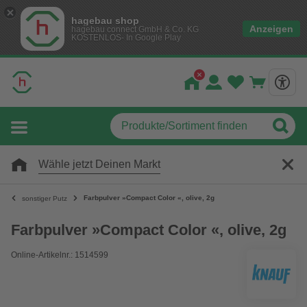
hagebau shop
Anzeigen
hagebau connect GmbH & Co. KG
KOSTENLOS- In Google Play
Wähle jetzt Deinen Markt
Farbpulver »Compact Color «, olive, 2g
sonstiger Putz
Farbpulver »Compact Color «, olive, 2g
Online-Artikelnr.: 1514599