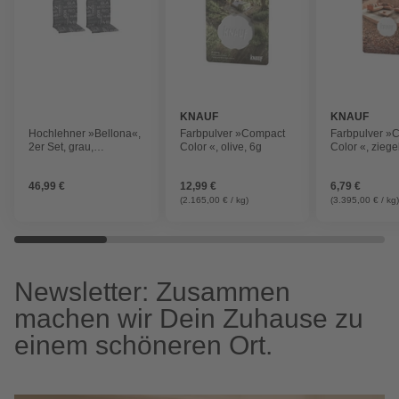
KNAUF
KNAUF
Hochlehner »Bellona«,
Farbpulver »Compact
Farbpulver »
2er Set, grau,
Color «, olive, 6g
Color «, ziege
118x50cm
46,99 €
12,99 €
6,79 €
(2.165,00 € / kg)
(3.395,00 € / kg
Newsletter: Zusammen
machen wir Dein Zuhause zu
einem schöneren Ort.