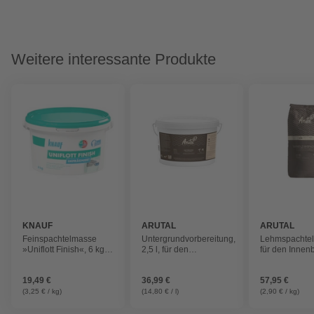
Weitere interessante Produkte
KNAUF
ARUTAL
ARUTAL
Feinspachtelmasse
Untergrundvorbereitung,
Lehmspachtel,
»Uniflott Finish«, 6 kg,
2,5 l, für den
für den Innen
1,8 kg/m² je Schicht
Innenbereich
19,49 €
36,99 €
57,95 €
(3,25 € / kg)
(14,80 € / l)
(2,90 € / kg)