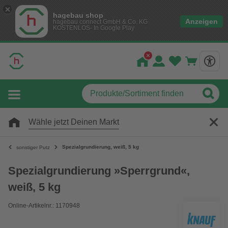
hagebau shop
Anzeigen
hagebau connect GmbH & Co. KG
KOSTENLOS- In Google Play
Wähle jetzt Deinen Markt
Spezialgrundierung, weiß, 5 kg
sonstiger Putz
Spezialgrundierung »Sperrgrund«,
weiß, 5 kg
Online-Artikelnr.: 1170948