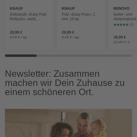
KNAUF
KNAUF
RENOVO
Dekorputz »Easy Putz
Putz »Easy-Putz«, 1
Isolier- und
Rollputz«, weiß,
mm, 10 kg
Absperrgrund
Geeignet für Wand und
(1)
Decke
29,99 €
29,99 €
38,99 €
(3,00 € / kg)
(3,00 € / kg)
(15,60 € / l)
Newsletter: Zusammen
machen wir Dein Zuhause zu
einem schöneren Ort.