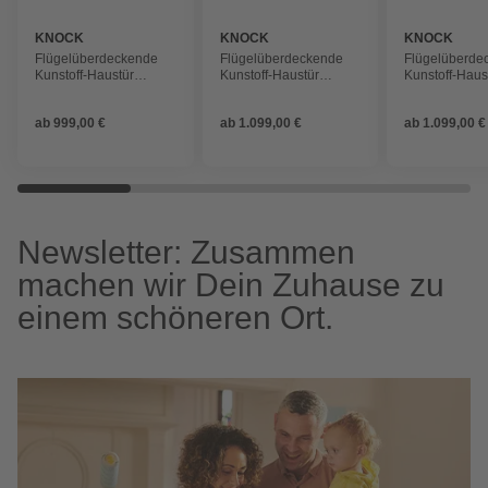
KNOCK
KNOCK
KNOCK
Flügelüberdeckende
Flügelüberdeckende
Flügelüberde
Kunstoff-Haustür
Kunstoff-Haustür
Kunstoff-Haus
»Terra«, stahlblau
»Terra«, grau
»Terra«, grau
ab
999,00 €
ab
1.099,00 €
ab
1.099,00 €
Newsletter: Zusammen
machen wir Dein Zuhause zu
einem schöneren Ort.