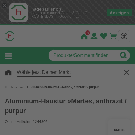
hagebau shop
Anzeigen
hagebau connect GmbH & Co. KG
KOSTENLOS- In Google Play
Wähle jetzt Deinen Markt
Aluminium-Haustür »Marte«, anthrazit / purpur
Haustüren
Aluminium-Haustür »Marte«, anthrazit /
purpur
Online-Artikelnr.: 1244802
KNOCK