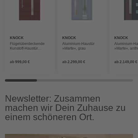
KNOCK
KNOCK
KNOCK
Flügelüberdeckende
Aluminium-Haustür
Aluminium-Ha
Kunstoff-Haustür
»Marte«, grau
»Marte«, anthr
»Terra«, purpur
sepiabraun
ab
999,00 €
ab
2.299,00 €
ab
2.149,00 €
Newsletter: Zusammen
machen wir Dein Zuhause zu
einem schöneren Ort.