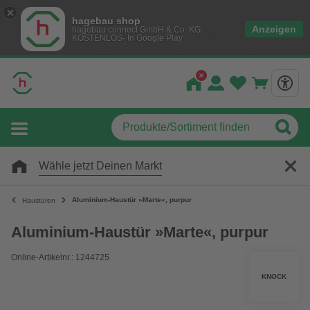
hagebau shop
Anzeigen
hagebau connect GmbH & Co. KG
KOSTENLOS- In Google Play
Wähle jetzt Deinen Markt
Aluminium-Haustür »Marte«, purpur
Haustüren
Aluminium-Haustür »Marte«, purpur
Online-Artikelnr.: 1244725
KNOCK