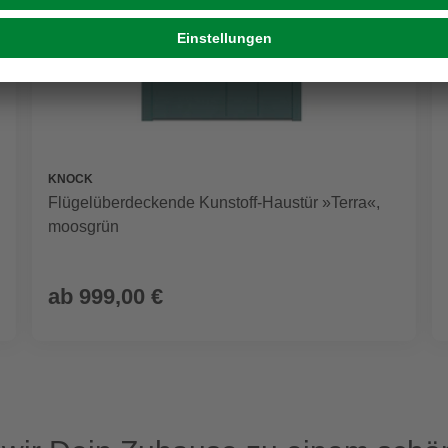
KNOCK
Flügelüberdeckende Kunstoff-Haustür »Terra«,
moosgrün
ab
999,00 €