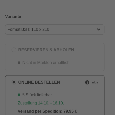
Variante
Format BxH: 110 x 210
Format BxH: 100 x 200
Format BxH: 110 x 210
RESERVIEREN & ABHOLEN
Nicht in Märkten erhältlich
ONLINE BESTELLEN
Infos
5 Stück lieferbar
Zustellung 14.10. - 16.10.
Versand per Spedition: 79,95 €