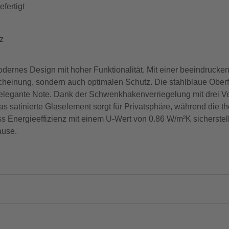
fertigt
z
rnes Design mit hoher Funktionalität. Mit einer beeindrucken
Erscheinung, sondern auch optimalen Schutz. Die stahlblaue Ob
elegante Note. Dank der Schwenkhakenverriegelung mit drei V
Das satinierte Glaselement sorgt für Privatsphäre, während die t
nergieeffizienz mit einem U-Wert von 0.86 W/m²K sicherstellt. 
ause.