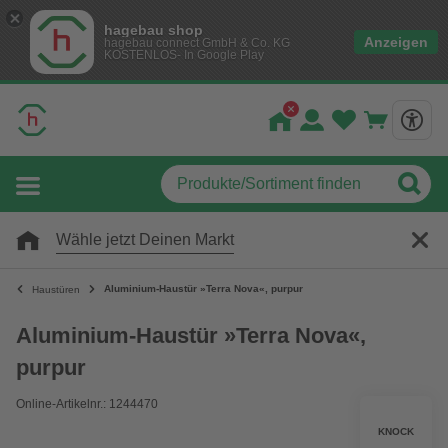
hagebau shop
Anzeigen
hagebau connect GmbH & Co. KG
KOSTENLOS- In Google Play
Wähle jetzt Deinen Markt
Aluminium-Haustür »Terra Nova«, purpur
Haustüren
Aluminium-Haustür »Terra Nova«,
purpur
Online-Artikelnr.: 1244470
KNOCK