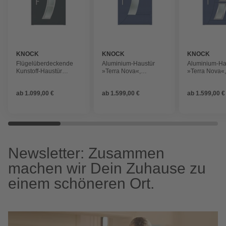
KNOCK
KNOCK
KNOCK
Flügelüberdeckende
Aluminium-Haustür
Aluminium-Ha
Kunstoff-Haustür
»Terra Nova«,
»Terra Nova«
»Terra«, anthrazit
stahlblau
stahlblau
ab
1.099,00 €
ab
1.599,00 €
ab
1.599,00 €
Newsletter: Zusammen
machen wir Dein Zuhause zu
einem schöneren Ort.