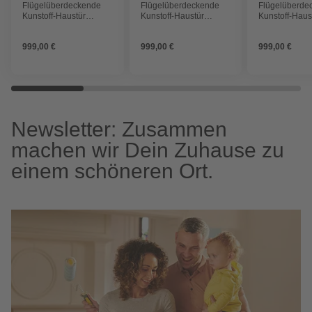
Flügelüberdeckende
Flügelüberdeckende
Flügelüberde
Kunstoff-Haustür
Kunstoff-Haustür
Kunstoff-Haus
»Terra«, anthrazit
»Terra«, anthrazit
»Terra«, anthr
999,00 €
999,00 €
999,00 €
Newsletter: Zusammen
machen wir Dein Zuhause zu
einem schöneren Ort.