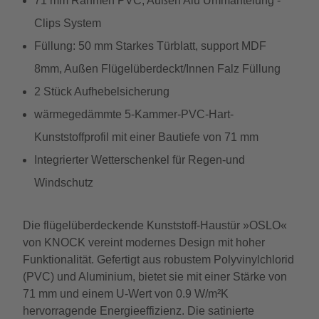
71 mm Rahmen PVC, Außen Alu Ummantelung -
Clips System
Füllung: 50 mm Starkes Türblatt, support MDF
8mm, Außen Flügelüberdeckt/Innen Falz Füllung
2 Stück Aufhebelsicherung
wärmegedämmte 5-Kammer-PVC-Hart-
Kunststoffprofil mit einer Bautiefe von 71 mm
Integrierter Wetterschenkel für Regen-und
Windschutz
Die flügelüberdeckende Kunststoff-Haustür »OSLO«
von KNOCK vereint modernes Design mit hoher
Funktionalität. Gefertigt aus robustem Polyvinylchlorid
(PVC) und Aluminium, bietet sie mit einer Stärke von
71 mm und einem U-Wert von 0.9 W/m²K
hervorragende Energieeffizienz. Die satinierte