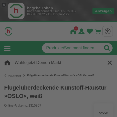
hagebau shop
Anzeigen
hagebau connect GmbH & Co. KG
KOSTENLOS- In Google Play
Wähle jetzt Deinen Markt
Flügelüberdeckende Kunstoff-Haustür »OSLO«, weiß
Haustüren
Flügelüberdeckende Kunstoff-Haustür
»OSLO«, weiß
Online-Artikelnr.: 1315807
KNOCK