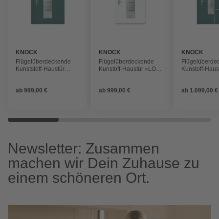
KNOCK
KNOCK
KNOCK
Flügelüberdeckende
Flügelüberdeckende
Flügelüberde
Kunststoff-Haustür
Kunstoff-Haustür »LOS
Kunstoff-Haus
»Terra«, moosgrün
ANGELES«, weiß
»Terra«, moo
ab
999,00 €
ab
999,00 €
ab
1.099,00 €
Newsletter: Zusammen
machen wir Dein Zuhause zu
einem schöneren Ort.