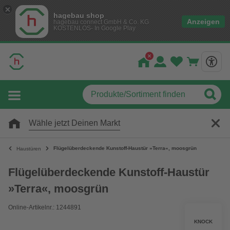
hagebau shop
Anzeigen
hagebau connect GmbH & Co. KG
KOSTENLOS- In Google Play
Wähle jetzt Deinen Markt
Flügelüberdeckende Kunstoff-Haustür »Terra«, moosgrün
Haustüren
Flügelüberdeckende Kunstoff-Haustür
»Terra«, moosgrün
Online-Artikelnr.: 1244891
KNOCK