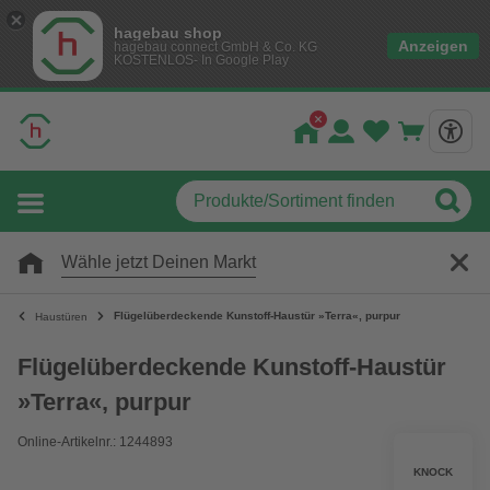
hagebau shop
Anzeigen
hagebau connect GmbH & Co. KG
KOSTENLOS- In Google Play
Wähle jetzt Deinen Markt
Flügelüberdeckende Kunstoff-Haustür »Terra«, purpur
Haustüren
Flügelüberdeckende Kunstoff-Haustür
»Terra«, purpur
Online-Artikelnr.: 1244893
KNOCK