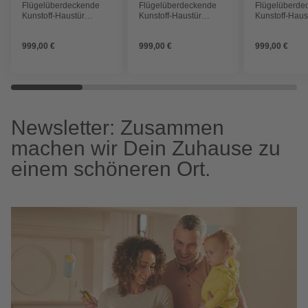
Flügelüberdeckende
Flügelüberdeckende
Flügelüberde
Kunstoff-Haustür
Kunstoff-Haustür
Kunstoff-Haus
»Terra«, anthrazit
»Terra«, anthrazit
»Terra«, anthr
999,00 €
999,00 €
999,00 €
Newsletter: Zusammen
machen wir Dein Zuhause zu
einem schöneren Ort.