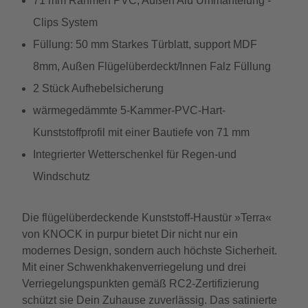
71 mm Rahmen PVC, Außen Alu Ummantelung -
Clips System
Füllung: 50 mm Starkes Türblatt, support MDF
8mm, Außen Flügelüberdeckt/Innen Falz Füllung
2 Stück Aufhebelsicherung
wärmegedämmte 5-Kammer-PVC-Hart-
Kunststoffprofil mit einer Bautiefe von 71 mm
Integrierter Wetterschenkel für Regen-und
Windschutz
Die flügelüberdeckende Kunststoff-Haustür »Terra«
von KNOCK in purpur bietet Dir nicht nur ein
modernes Design, sondern auch höchste Sicherheit.
Mit einer Schwenkhakenverriegelung und drei
Verriegelungspunkten gemäß RC2-Zertifizierung
schützt sie Dein Zuhause zuverlässig. Das satinierte