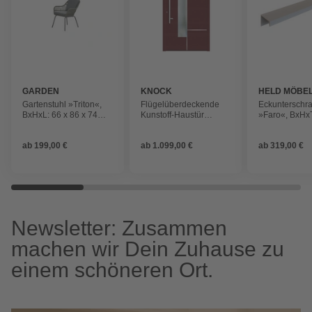
GARDEN
KNOCK
HELD MÖBE
IMPRESSIONS
Gartenstuhl »Triton«,
Flügelüberdeckende
Eckunterschr
BxHxL: 66 x 86 x 74
Kunstoff-Haustür
»Faro«, BxHxT
cm, Aluminium
»Terra«, purpur
86 x 60 cm,
Holzwerkstoff
ab
199,00 €
ab
1.099,00 €
ab
319,00 €
Newsletter: Zusammen
machen wir Dein Zuhause zu
einem schöneren Ort.