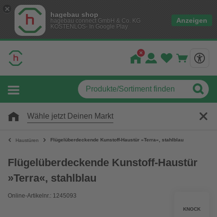
hagebau shop
Anzeigen
hagebau connect GmbH & Co. KG
KOSTENLOS- In Google Play
Wähle jetzt Deinen Markt
Flügelüberdeckende Kunstoff-Haustür »Terra«, stahlblau
Haustüren
Flügelüberdeckende Kunstoff-Haustür
»Terra«, stahlblau
Online-Artikelnr.: 1245093
KNOCK