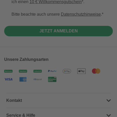
ich einen
10 € Willkommensgutschein
*.
Bitte beachte auch unsere
Datenschutzhinweise
.
JETZT ANMELDEN
Unsere Zahlungsarten
Kontakt
Dein Kontakt zu uns
Service & Hilfe