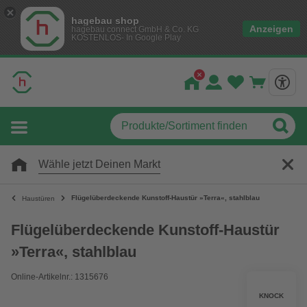
hagebau shop
Anzeigen
hagebau connect GmbH & Co. KG
KOSTENLOS- In Google Play
Wähle jetzt Deinen Markt
Flügelüberdeckende Kunstoff-Haustür »Terra«, stahlblau
Haustüren
Flügelüberdeckende Kunstoff-Haustür
»Terra«, stahlblau
Online-Artikelnr.: 1315676
KNOCK