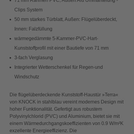
71 mm Rahmen PVC, Außen Alu Ummantelung -
Clips System
50 mm starkes Türblatt, Außen: Flügelüberdeckt,
Innen: Falzfüllung
wärmegedämmte 5-Kammer-PVC-Hart-
Kunststoffprofil mit einer Bautiefe von 71 mm
3-fach Verglasung
Integrierter Wetterschenkel für Regen-und
Windschutz
Die flügelüberdeckende Kunststoff-Haustür »Terra«
von KNOCK in stahlblau vereint modernes Design mit
hoher Funktionalität. Gefertigt aus robustem
Polyvinylchlorid (PVC) und Aluminium, bietet sie mit
einem Wärmedurchgangskoeffizienten von 0.9 W/m²K
exzellente Energieeffizienz. Die