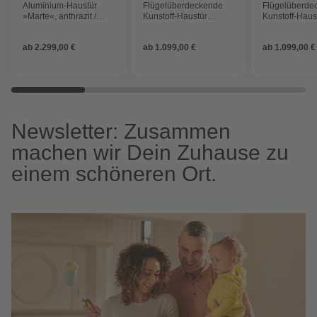
Aluminium-Haustür
Flügelüberdeckende
Flügelüberde
»Marte«, anthrazit /
Kunstoff-Haustür
Kunstoff-Haus
purpur
»Terra«, grau
»Terra«, grau
ab
2.299,00 €
ab
1.099,00 €
ab
1.099,00 €
Newsletter: Zusammen
machen wir Dein Zuhause zu
einem schöneren Ort.