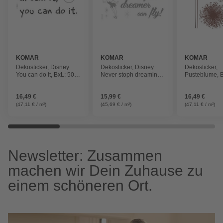
KOMAR
KOMAR
KOMAR
Dekosticker, Disney
Dekosticker, Disney
Dekosticker,
You can do it, BxL: 50 x
Never stoph dreaming,
Pusteblume, B
70 cm
BxL: 50 x 70 cm
70 cm
16,49 €
15,99 €
16,49 €
(47,11 € / m²)
(45,69 € / m²)
(47,11 € / m²)
Newsletter: Zusammen
machen wir Dein Zuhause zu
einem schöneren Ort.