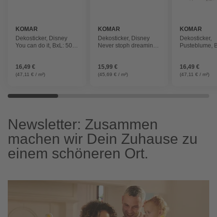
KOMAR
KOMAR
KOMAR
Dekosticker, Disney
Dekosticker, Disney
Dekosticker,
You can do it, BxL: 50 x
Never stoph dreaming,
Pusteblume, B
70 cm
BxL: 50 x 70 cm
70 cm
16,49 €
15,99 €
16,49 €
(47,11 € / m²)
(45,69 € / m²)
(47,11 € / m²)
Newsletter: Zusammen
machen wir Dein Zuhause zu
einem schöneren Ort.