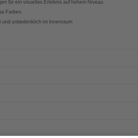
en für ein visuelles Erlebnis auf hohem Niveau
ose Farben.
frei und unbedenklich im Innenraum