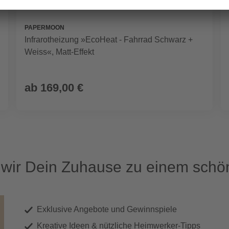
PAPERMOON
Infrarotheizung »EcoHeat - Fahrrad Schwarz +
Weiss«, Matt-Effekt
ab
169,00 €
ir Dein Zuhause zu einem schön
Exklusive Angebote und Gewinnspiele
Kreative Ideen & nützliche Heimwerker-Tipps