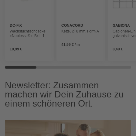
DC-FIX
CONACORD
GABIONA
Wachstuchtischdecke
Kette, Ø: 8 mm, Form A
Gabionen-Einz
»Noblessa©«, BxL: 130
galvanisch ver
x 160 cm, Blumen, weiß
Stahl
41,99 € / m
10,99 €
8,49 €
Newsletter: Zusammen
machen wir Dein Zuhause zu
einem schöneren Ort.