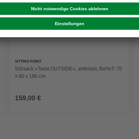
SITTING POINT
Sitzsack »Twist OUTSIDE«, anthrazit, BxHxT: 70
x 60 x 180 cm
159,00 €