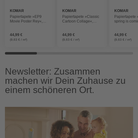
KOMAR
KOMAR
KOMAR
Papiertapete »EP9
Papiertapete »Classic
Papiertapete 
Movie Poster Rey«,
Cartoon Collage«,
spring is com
Breite: 184 cm, inkl.
Breite: 184 cm, inkl.
Breite: 184 cm,
Kleister
Kleister
Kleister
44,99 €
44,99 €
44,99 €
(9,63 € / m²)
(9,63 € / m²)
(9,63 € / m²)
Newsletter: Zusammen
machen wir Dein Zuhause zu
einem schöneren Ort.