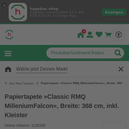
hagebau shop
Anzeigen
hagebau connect GmbH & Co. KG
KOSTENLOS- In Google Play
Wähle jetzt Deinen Markt
Papiertapete »Classic RMQ MilleniumFalcon«, Breite: 368 cm, i
Star Wars Tapeten
Papiertapete »Classic RMQ
MilleniumFalcon«, Breite: 368 cm, inkl.
Kleister
Online-Artikelnr.: 1130299