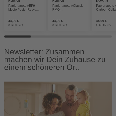
KOMAR
KOMAR
KOMAR
Papiertapete »EP9
Papiertapete »Classic
Papiertapete 
Movie Poster Rey«,
RMQ
Cartoon Colla
Breite: 184 cm, inkl.
MilleniumFalcon«,
Breite: 184 cm,
Kleister
Breite: 368 cm, inkl.
Kleister
44,99 €
44,99 €
44,99 €
Kleister
(9,63 € / m²)
(9,63 € / m²)
(9,63 € / m²)
Newsletter: Zusammen
machen wir Dein Zuhause zu
einem schöneren Ort.