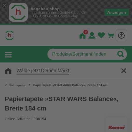
hagebau shop
Anzeigen
hagebau connect GmbH & Co. KG
KOSTENLOS- In Google Play
Wähle jetzt Deinen Markt
Papiertapete »STAR WARS Balance«, Breite 184 cm
Fototapeten
Papiertapete »STAR WARS Balance«,
Breite 184 cm
Online-Artikelnr.: 1130154