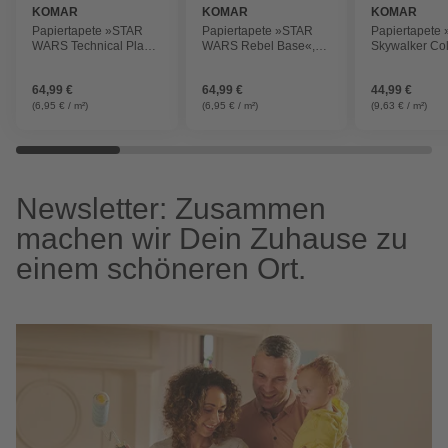
KOMAR
KOMAR
KOMAR
Papiertapete »STAR
Papiertapete »STAR
Papiertapete
WARS Technical Plan«,
WARS Rebel Base«,
Skywalker Col
Breite 368 cm
Breite 368 cm
Breite 184 cm
64,99 €
64,99 €
44,99 €
(6,95 € / m²)
(6,95 € / m²)
(9,63 € / m²)
Newsletter: Zusammen
machen wir Dein Zuhause zu
einem schöneren Ort.