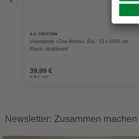
A.S. CRÉATION
Vliestapete »Zoe Miami«, BxL: 53 x 1005 cm,
Floral, strukturiert
39,99 €
(7,50 € / m²)
Newsletter: Zusammen machen w