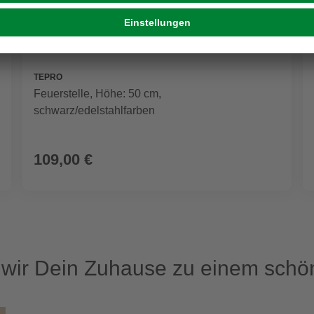
TEPRO
Feuerstelle, Höhe: 50 cm,
schwarz/edelstahlfarben
109,00 €
ir Dein Zuhause zu einem schön