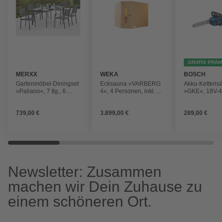
GRATIS PRÄM
MERXX
WEKA
BOSCH
Gartenmöbel-Diningset
Ecksauna »VARBERG
Akku-Kettens
»Paliano«, 7 tlg., 6
4«, 4 Personen, inkl. 9
»GKE«, 18V-
Sitzplätze, Stahl
kW Ofen mit externer
Steuerung
739,00 €
3.899,00 €
289,00 €
Newsletter: Zusammen
machen wir Dein Zuhause zu
einem schöneren Ort.