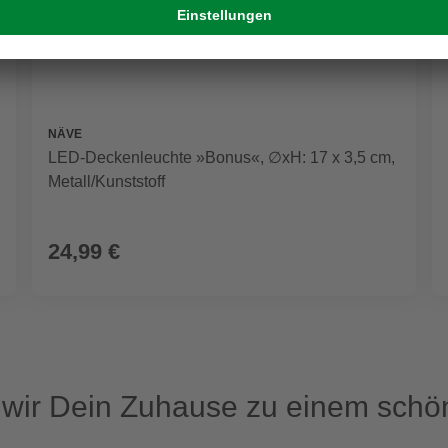
NÄVE
LED-Deckenleuchte »Bonus«, ∅xH: 17 x 3,5 cm,
Metall/Kunststoff
24,99 €
ir Dein Zuhause zu einem schön