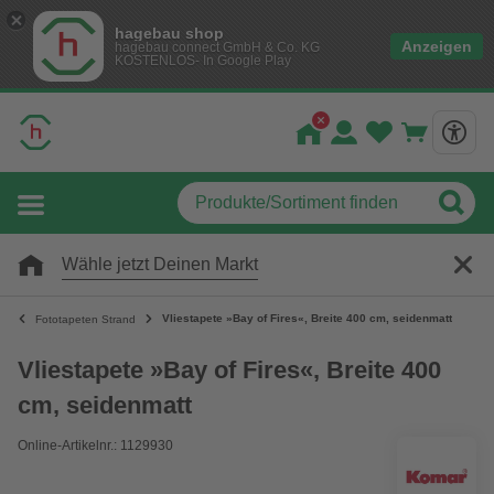
hagebau shop
Anzeigen
hagebau connect GmbH & Co. KG
KOSTENLOS- In Google Play
Wähle jetzt Deinen Markt
Vliestapete »Bay of Fires«, Breite 400 cm, seidenmatt
Fototapeten Strand
Vliestapete »Bay of Fires«, Breite 400
cm, seidenmatt
Online-Artikelnr.: 1129930