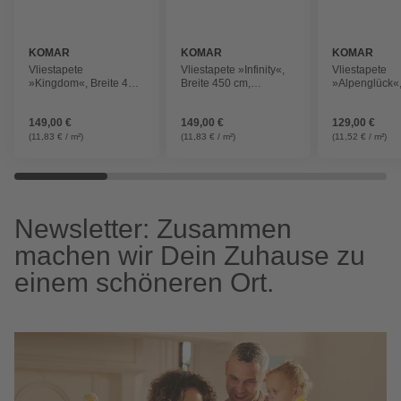
KOMAR
KOMAR
KOMAR
Vliestapete
Vliestapete »Infinity«,
Vliestapete
»Kingdom«, Breite 450
Breite 450 cm,
»Alpenglück«,
cm, seidenmatt
seidenmatt
400 cm, seide
149,00 €
149,00 €
129,00 €
(11,83 € / m²)
(11,83 € / m²)
(11,52 € / m²)
Newsletter: Zusammen
machen wir Dein Zuhause zu
einem schöneren Ort.