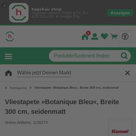
hagebau shop
Anzeigen
hagebau connect GmbH & Co. KG
KOSTENLOS- In Google Play
Wähle jetzt Deinen Markt
Vliestapete »Botanique Bleu«, Breite 300 cm, seidenmatt
Fototapeten
Vliestapete »Botanique Bleu«, Breite
300 cm, seidenmatt
Online-Artikelnr.: 1130274