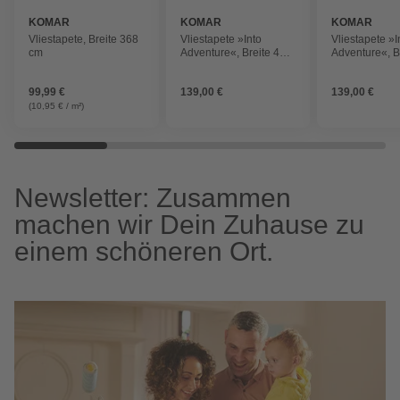
KOMAR
KOMAR
KOMAR
Vliestapete, Breite 368
Vliestapete »Into
Vliestapete »I
cm
Adventure«, Breite 400
Adventure«, B
cm, matt
cm, matt
99,99 €
139,00 €
139,00 €
(10,95 € / m²)
Newsletter: Zusammen
machen wir Dein Zuhause zu
einem schöneren Ort.